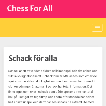
S
Chess For All
k
i
p
t
o
c
o
n
t
e
n
Schack för alla
t
Schack är ett av världens äldsta sällskapsspel och det är helt och
fullt skicklighetsbaserat. Schack brukar ofta anses som ett av de
spel som har störst skicklighetsmoment och minst turmoment i
sig. Anledningen är att man i schack har total information. Det
finns inget som sker i schack som både spelarna inte har total
koll på. Det gör att tur, slump och andra oförutsedda händelser
helt är satt ur spel och därför anses schack ha extremt lite med