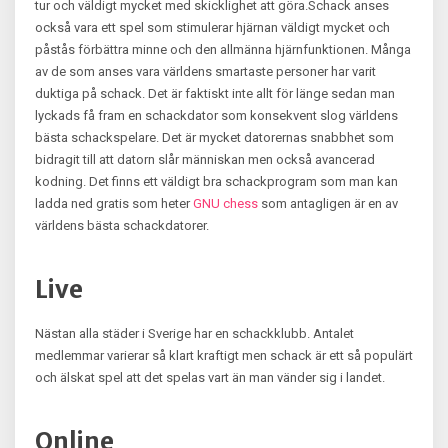
tur och väldigt mycket med skicklighet att göra.Schack anses
också vara ett spel som stimulerar hjärnan väldigt mycket och
påstås förbättra minne och den allmänna hjärnfunktionen. Många
av de som anses vara världens smartaste personer har varit
duktiga på schack. Det är faktiskt inte allt för länge sedan man
lyckads få fram en schackdator som konsekvent slog världens
bästa schackspelare. Det är mycket datorernas snabbhet som
bidragit till att datorn slår människan men också avancerad
kodning. Det finns ett väldigt bra schackprogram som man kan
ladda ned gratis som heter
GNU chess
som antagligen är en av
världens bästa schackdatorer.
Live
Nästan alla städer i Sverige har en schackklubb. Antalet
medlemmar varierar så klart kraftigt men schack är ett så populärt
och älskat spel att det spelas vart än man vänder sig i landet.
Online