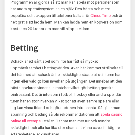
Programmen är gjorda så att man kan spela mot personer som
har andra operativsystem än en själv. Den bästa och mest
populära schackappen till telefoner kallas för
Chess Time
och är
helt gratis att ladda hem. Man kan ladda hem en köpversion som
kostar ca 20 kronor om man vill slippa reklam.
Betting
Schack är ett sånt spel som inte har fått så mycket
uppmärsksamhet i bettingvärlden. Även här kommer vi tillbaka till
det här med att schack är helt skicklighetsbaserat och turen har
ingen eller väldigt liten inverkan på utgången. Det innebär att den
bästa spelaren vinner alla matcher vilket gör betting ganska
ointressant. Det är inte som i fotboll, hockey eller andra spel där
turen har en stor inverkan vilket gör att även sämre spelare eller
lag kan vinna ibland och göra oddsen intressanta. Så gillar man
spänning och betting så blir rekommendationen att
spela casino
online till exempel
istället. Där har man mer tur och mindre
skicklighet och alla har lika stor chans att vinna oavsett tidigare
erfarenheter eller kunskaper.